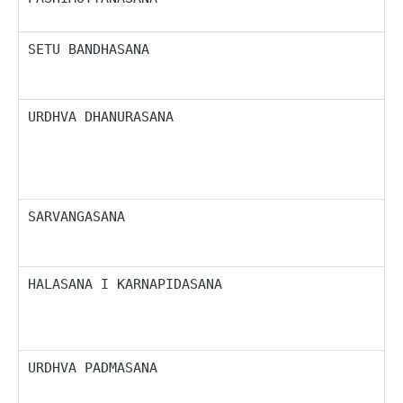
z
SETU BANDHASANA
P
v
T
URDHVA DHANURASANA
D
k
g
p
l
SARVANGASANA
P
p
n
HALASANA I KARNAPIDASANA
P
O
v
n
URDHVA PADMASANA
P
S
m