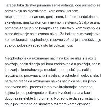
Terapeutska dejstva primarne serije aštanga joge primetno se
odražavaju na digestivnom, kardiovaskularnom,
respiratornom, urinarnom, genitalnom, limfnom, endokrinom,
skeletnom, muskulatornom i nervnom sistemu. Svaka asana
primarne serije je vrlo kompleksna. Isto tako, kompleksno je i
njeno delovanje na telesnom nivou. Za bolje razumevanje ove
kompleksnosti neophodno je redovno vežbanje i osvešćivanje
svakog položaja i svega što taj položaj nosi.
Neophodno je da razumemo način na koji se ulazi i izlazi iz
položaja, način disanja prilikom zadržavanja u položaju, način
istezanja i kontrahovanja muskulature u položaju, način
izduživanja, poravnavanja i nivelisanja određenih delova tela. I
naravno, treba da razumemo na koji način da osluškujemo
sopstveno telo i procesuiramo sve kratkotrajne promene
kojima je ono podvrgnuto prilikom izvođenja asana kao i
dugotrajnije efekte tih promena. Potrebno je da sebi ostavimo
dovoljno vremena da shvatimo razmere kompleksnosti