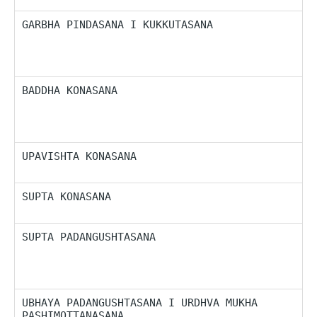
GARBHA PINDASANA I KUKKUTASANA
P
m
r
o
BADDHA KONASANA
P
b
T
a
UPAVISHTA KONASANA
S
z
SUPTA KONASANA
S
z
SUPTA PADANGUSHTASANA
P
l
d
p
UBHAYA PADANGUSHTASANA I URDHVA MUKHA 
P
PASHIMOTTANASANA
M