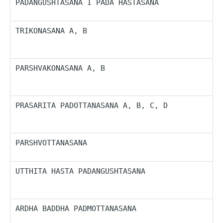
PADANGUSHTASANA I PADA HASTASANA
P
i
TRIKONASANA A, B
P
l
I
PARSHVAKONASANA A, B
P
k
o
PRASARITA PADOTTANASANA A, B, C, D
P
d
g
PARSHVOTTANASANA
P
UTTHITA HASTA PADANGUSHTASANA
I
m
P
ARDHA BADDHA PADMOTTANASANA
P
d