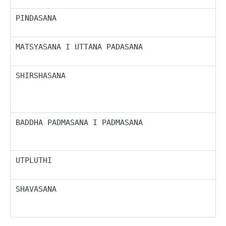
PINDASANA
P
j
MATSYASANA I UTTANA PADASANA
O
m
SHIRSHASANA
P
p
n
n
BADDHA PADMASANA I PADMASANA
P
g
m
UTPLUTHI
P
a
SHAVASANA
R
d