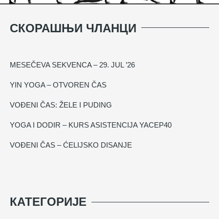
СКОРАШЊИ ЧЛАНЦИ
MESEČEVA SEKVENCA – 29. JUL ’26
YIN YOGA – OTVOREN ČAS
VOĐENI ČAS: ŽELE I PUDING
YOGA I DODIR – KURS ASISTENCIJA YACEP40
VOĐENI ČAS – ĆELIJSKO DISANJE
КАТЕГОРИЈЕ