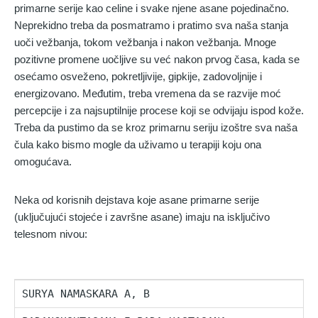
primarne serije kao celine i svake njene asane pojedinačno.
Neprekidno treba da posmatramo i pratimo sva naša stanja
uoči vežbanja, tokom vežbanja i nakon vežbanja. Mnoge
pozitivne promene uočljive su već nakon prvog časa, kada se
osećamo osveženo, pokretljivije, gipkije, zadovoljnije i
energizovano. Međutim, treba vremena da se razvije moć
percepcije i za najsuptilnije procese koji se odvijaju ispod kože.
Treba da pustimo da se kroz primarnu seriju izoštre sva naša
čula kako bismo mogle da uživamo u terapiji koju ona
omogućava.
Neka od korisnih dejstava koje asane primarne serije
(uključujući stojeće i završne asane) imaju na isključivo
telesnom nivou:
SURYA NAMASKARA A, B
Z