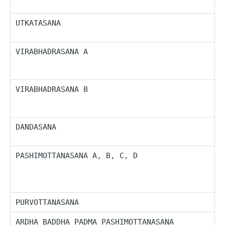
r
UTKATASANA
J
p
VIRABHADRASANA A
P
p
a
VIRABHADRASANA B
P
z
d
DANDASANA
P
k
PASHIMOTTANASANA A, B, C, D
P
l
s
n
PURVOTTANASANA
J
ARDHA BADDHA PADMA PASHIMOTTANASANA
P