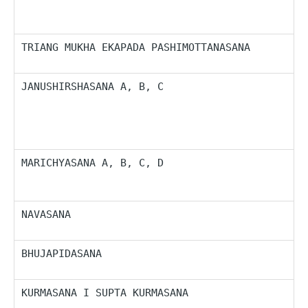
d
r
TRIANG MUKHA EKAPADA PASHIMOTTANASANA
P
l
JANUSHIRSHASANA A, B, C
P
S
z
v
u
MARICHYASANA A, B, C, D
P
S
s
NAVASANA
P
m
BHUJAPIDASANA
J
o
KURMASANA I SUPTA KURMASANA
J
T