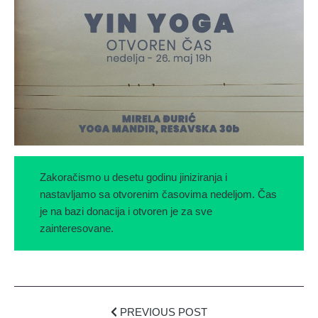
Zakoračismo u desetu godinu jiniziranja i
nastavljamo sa otvorenim časovima nedeljom. Čas
je na bazi donacija i otvoren je za sve
zainteresovane.
PREVIOUS POST