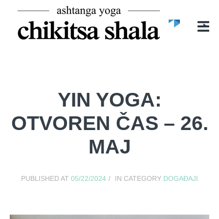
POČETNA
O NAMA
O CHIKITSA SHALI
MIRELA ĐURIĆ
ASHTANGA YOGA
YIN YOGA:
ČASOVI
OTVOREN ČAS – 26.
BLOG
MAJ
GALERIJA
KONTAKT
PUBLISHED AT
05/22/2024
IN CATEGORY
DOGAĐAJI