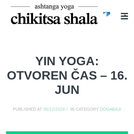
POČETNA
O NAMA
O CHIKITSA SHALI
MIRELA ĐURIĆ
ASHTANGA YOGA
YIN YOGA:
ČASOVI
OTVOREN ČAS – 16.
BLOG
JUN
GALERIJA
KONTAKT
PUBLISHED AT
06/12/2024
IN CATEGORY
DOGAĐAJI