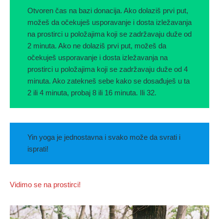
Otvoren čas na bazi donacija. Ako dolaziš prvi put,
možeš da očekuješ usporavanje i dosta izležavanja
na prostirci u položajima koji se zadržavaju duže od
2 minuta. Ako ne dolaziš prvi put, možeš da
očekuješ usporavanje i dosta izležavanja na
prostirci u položajima koji se zadržavaju duže od 4
minuta. Ako zatekneš sebe kako se dosađuješ u ta
2 ili 4 minuta, probaj 8 ili 16 minuta. Ili 32.
Yin yoga je jednostavna i svako može da svrati i
isprati!
Vidimo se na prostirci!