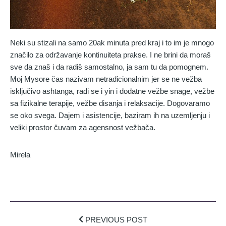
Neki su stizali na samo 20ak minuta pred kraj i to im je mnogo
značilo za održavanje kontinuiteta prakse. I ne brini da moraš
sve da znaš i da radiš samostalno, ja sam tu da pomognem.
Moj Mysore čas nazivam netradicionalnim jer se ne vežba
isključivo ashtanga, radi se i yin i dodatne vežbe snage, vežbe
sa fizikalne terapije, vežbe disanja i relaksacije. Dogovaramo
se oko svega. Dajem i asistencije, baziram ih na uzemljenju i
veliki prostor čuvam za agensnost vežbača.
Mirela
PREVIOUS POST