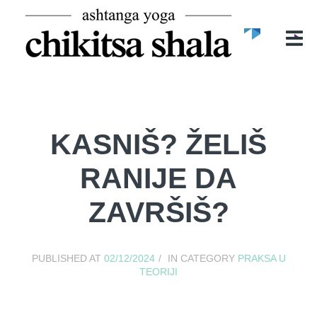
POČETNA
O NAMA
O CHIKITSA SHALI
MIRELA ĐURIĆ
ASHTANGA YOGA
KASNIŠ? ŽELIŠ
ČASOVI
RANIJE DA
BLOG
ZAVRŠIŠ?
GALERIJA
KONTAKT
PUBLISHED AT
02/12/2024
IN CATEGORY
PRAKSA U
TEORIJI