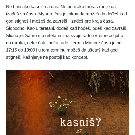
Ne brini ako kasniš na čas. Ne brini ako moraš ranije da
izađeš sa časa. Mysore čas je takav da možeš da dođeš kad
god stigneš i možeš da završiš i izađeš pre kraja časa.
Slobodno. Kao u teretani, dođeš kad hoćeš, odeš kad završiš.
Slično je. Samo što retetana ima svoje radno vreme od jutra
do mraka, neke čak i noću rade. Termin Mysore časa je od
17:15 do 19:00 i u tom terminu možeš da ušetaš kad god
stigneš. Kašnjenje ne postoji kao koncept.