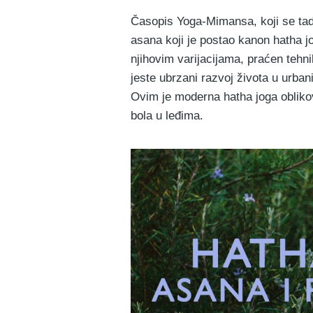
Časopis Yoga-Mimansa, koji se tada
asana koji je postao kanon hatha 
njihovim varijacijama, praćen tehn
jeste ubrzani razvoj života u urba
Ovim je moderna hatha joga oblikov
bola u leđima.