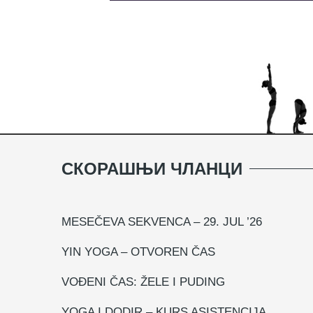
СКОРАШЊИ ЧЛАНЦИ
MESEČEVA SEKVENCA – 29. JUL ’26
YIN YOGA – OTVOREN ČAS
VOĐENI ČAS: ŽELE I PUDING
YOGA I DODIR – KURS ASISTENCIJA