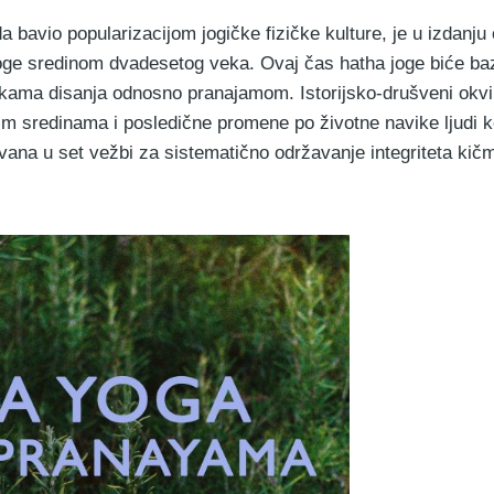
 bavio popularizacijom jogičke fizičke kulture, je u izdanju
joge sredinom dvadesetog veka. Ovaj čas hatha joge biće ba
ikama disanja odnosno pranajamom. Istorijsko-drušveni okvi
nim sredinama i posledične promene po životne navike ljudi 
ana u set vežbi za sistematično održavanje integriteta kičme