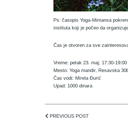
Ps: časopis Yoga-Mimansa pokrenuo
instituta koji je počeo da organizu
Čas je otvoren za sve zainteresov
Vreme: petak 23. maj; 17:30-19:00
Mesto: Yoga mandir, Resavska 30
Čas vodi: Mirela Đurić
Upad: 1000 dinara
PREVIOUS POST