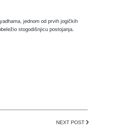
yadhama, jednom od prvih jogičkih
obeležio stogodišnjicu postojanja.
NEXT POST