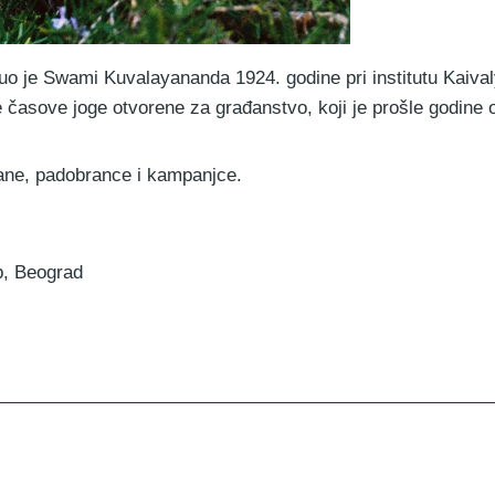
 je Swami Kuvalayananda 1924. godine pri institutu Kaival
je časove joge otvorene za građanstvo, koji je prošle godine 
ane, padobrance i kampanjce.
b, Beograd