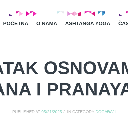
POČETNA
O NAMA
ASHTANGA YOGA
ČA
TAK OSNOVAM
ANA I PRANAY
PUBLISHED AT
05/21/2025
IN CATEGORY
DOGAĐAJI