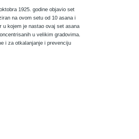
 oktobra 1925. godine objavio set
ziran na ovom setu od 10 asana i
r u kojem je nastao ovaj set asana
koncentrisanih u velikim gradovima.
 i za otkalanjanje i prevenciju